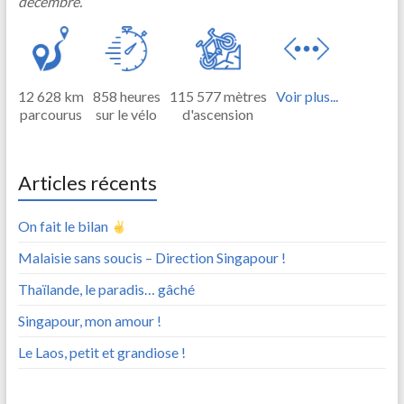
décembre.
12 628 km
858 heures
115 577 mètres
Voir plus...
parcourus
sur le vélo
d'ascension
Articles récents
On fait le bilan
Malaisie sans soucis – Direction Singapour !
Thaïlande, le paradis… gâché
Singapour, mon amour !
Le Laos, petit et grandiose !