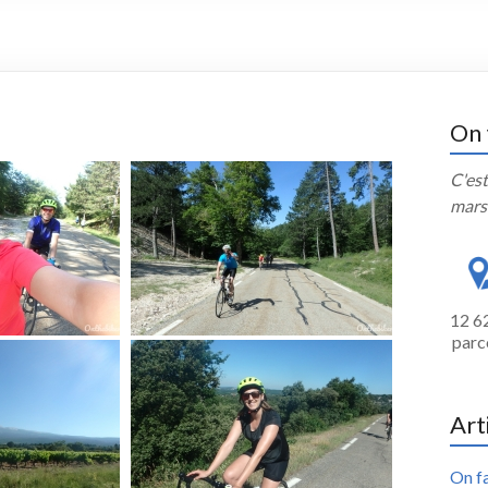
On 
C'est
mars
12 6
parc
Art
On fa