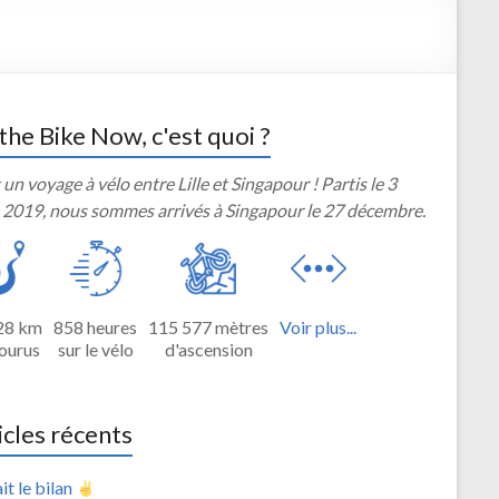
the Bike Now, c'est quoi ?
 un voyage à vélo entre Lille et Singapour ! Partis le 3
 2019, nous sommes arrivés à Singapour le 27 décembre.
28 km
858 heures
115 577 mètres
Voir plus...
ourus
sur le vélo
d'ascension
icles récents
it le bilan