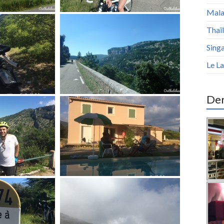
Malai
Thaïl
Sing
Le La
Der