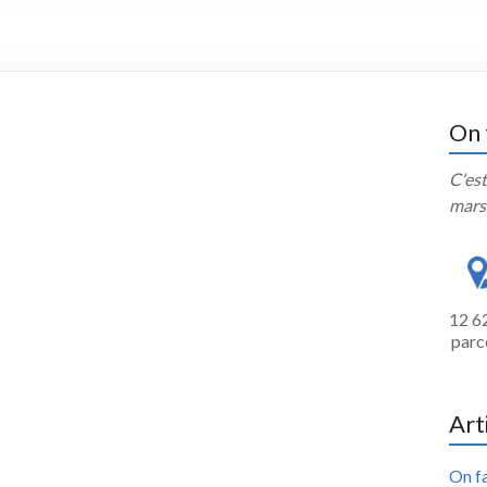
On 
C'est
mars
12 6
parc
Art
On fa