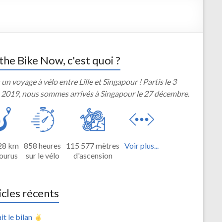
the Bike Now, c'est quoi ?
 un voyage à vélo entre Lille et Singapour ! Partis le 3
 2019, nous sommes arrivés à Singapour le 27 décembre.
28 km
858 heures
115 577 mètres
Voir plus...
ourus
sur le vélo
d'ascension
icles récents
it le bilan