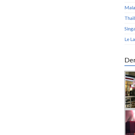
Malai
Thaïl
Sing
Le La
Der