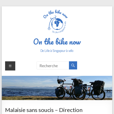
Aller
au
contenu
On the bike now
De Lille à Singapour à vélo
Malaisie sans soucis – Direction