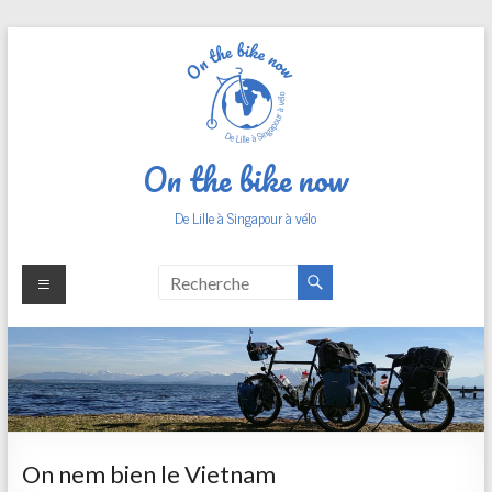
Aller
au
contenu
On the bike now
De Lille à Singapour à vélo
On nem bien le Vietnam